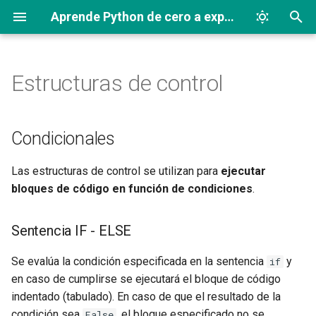
Aprende Python de cero a experto
I
n
Estructuras de control
Condicionales
i
c
Sentencia IF - ELSE
Condicionales
i
Bucles
Las estructuras de control se utilizan para
ejecutar
a
bloques de código en función de condiciones
.
Sentencia WHILE
l
i
Sentencia IF - ELSE
Bucle WHILE con ELSE
z
Se evalúa la condición especificada en la sentencia
y
if
Sentencia FOR
a
en caso de cumplirse se ejecutará el bloque de código
indentado (tabulado). En caso de que el resultado de la
n
Bucle FOR con ELSE
condición sea
, el bloque especificado no se
False