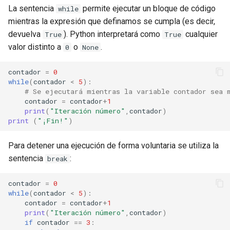
La sentencia
permite ejecutar un bloque de código
while
mientras la expresión que definamos se cumpla (es decir,
devuelva
). Python interpretará como
cualquier
True
True
valor distinto a
o
.
0
None
contador
=
0
while
(
contador
<
5
):
# Se ejecutará mientras la variable contador sea 
contador
=
contador
+
1
print
(
"Iteración número"
,
contador
)
print
(
"¡Fin!"
)
Para detener una ejecución de forma voluntaria se utiliza la
sentencia
:
break
contador
=
0
while
(
contador
<
5
):
contador
=
contador
+
1
print
(
"Iteración número"
,
contador
)
if
contador
==
3
: