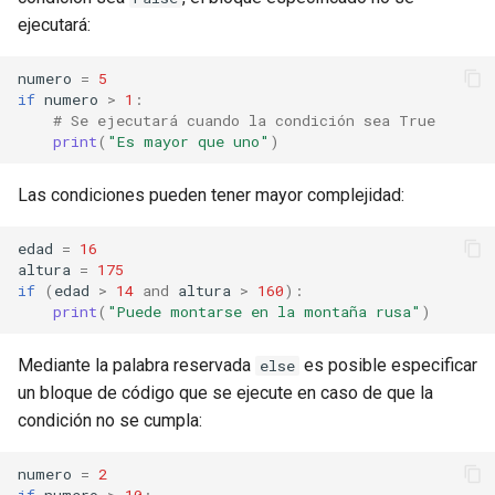
d
ejecutará:
La función range()
o
numero
=
5
Coding time!
b
if
numero
>
1
:
# Se ejecutará cuando la condición sea True
ú
print
(
"Es mayor que uno"
)
Ejercicio 1
s
Las condiciones pueden tener mayor complejidad:
Ejercicio 2
q
edad
=
16
Ejercicio 3
u
altura
=
175
if
(
edad
>
14
and
altura
>
160
):
e
Ejercicio 4
print
(
"Puede montarse en la montaña rusa"
)
d
Ejercicio 5
Mediante la palabra reservada
es posible especificar
else
a
un bloque de código que se ejecute en caso de que la
Ejercicio 6
condición no se cumpla:
Ejercicio 7
numero
=
2
if
numero
>
10
: