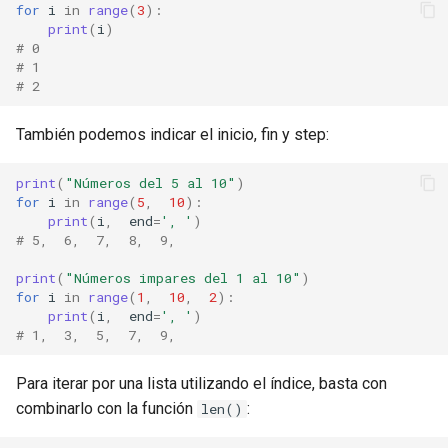
for
i
in
range
(
3
):
print
(
i
)
# 0
# 1
# 2
También podemos indicar el inicio, fin y step:
print
(
"Números del 5 al 10"
)
for
i
in
range
(
5
,
10
):
print
(
i
,
end
=
', '
)
# 5,  6,  7,  8,  9,
print
(
"Números impares del 1 al 10"
)
for
i
in
range
(
1
,
10
,
2
):
print
(
i
,
end
=
', '
)
# 1,  3,  5,  7,  9,
Para iterar por una lista utilizando el índice, basta con
combinarlo con la función
:
len()