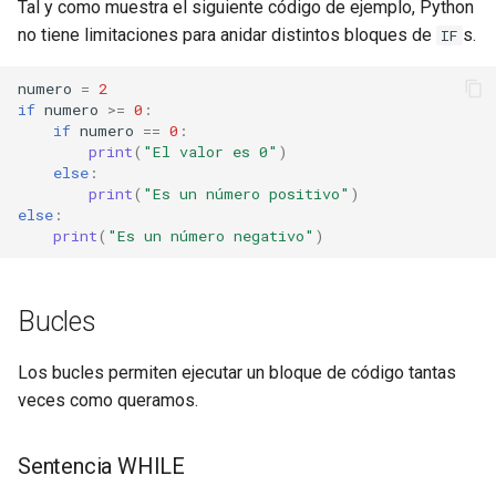
Tal y como muestra el siguiente código de ejemplo, Python
no tiene limitaciones para anidar distintos bloques de
s.
IF
numero
=
2
if
numero
>=
0
:
if
numero
==
0
:
print
(
"El valor es 0"
)
else
:
print
(
"Es un número positivo"
)
else
:
print
(
"Es un número negativo"
)
Bucles
Los bucles permiten ejecutar un bloque de código tantas
veces como queramos.
Sentencia WHILE