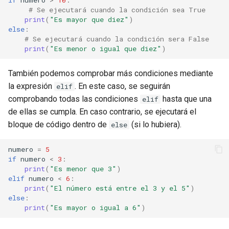
# Se ejecutará cuando la condición sea True
print
(
"Es mayor que diez"
)
else
:
# Se ejecutará cuando la condición sera False
print
(
"Es menor o igual que diez"
)
También podemos comprobar más condiciones mediante
la expresión
. En este caso, se seguirán
elif
comprobando todas las condiciones
hasta que una
elif
de ellas se cumpla. En caso contrario, se ejecutará el
bloque de código dentro de
(si lo hubiera).
else
numero
=
5
if
numero
<
3
:
print
(
"Es menor que 3"
)
elif
numero
<
6
:
print
(
"El número está entre el 3 y el 5"
)
else
:
print
(
"Es mayor o igual a 6"
)