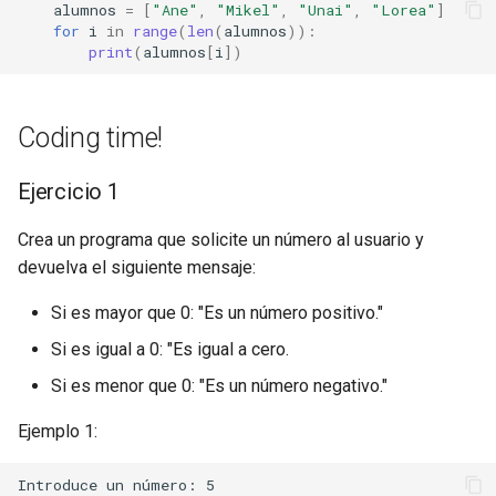
alumnos
=
[
"Ane"
,
"Mikel"
,
"Unai"
,
"Lorea"
]
for
i
in
range
(
len
(
alumnos
)):
print
(
alumnos
[
i
])
Coding time!
Ejercicio 1
Crea un programa que solicite un número al usuario y
devuelva el siguiente mensaje:
Si es mayor que 0: "Es un número positivo."
Si es igual a 0: "Es igual a cero.
Si es menor que 0: "Es un número negativo."
Ejemplo 1:
Introduce un número: 5
