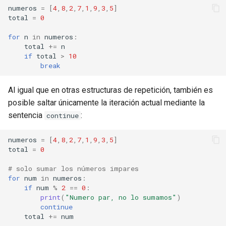
numeros
=
[
4
,
8
,
2
,
7
,
1
,
9
,
3
,
5
]
total
=
0
for
n
in
numeros
:
total
+=
n
if
total
>
10
break
Al igual que en otras estructuras de repetición, también es
posible saltar únicamente la iteración actual mediante la
sentencia
:
continue
numeros
=
[
4
,
8
,
2
,
7
,
1
,
9
,
3
,
5
]
total
=
0
# solo sumar los números impares
for
num
in
numeros
:
if
num
%
2
==
0
:
print
(
"Numero par, no lo sumamos"
)
continue
total
+=
num