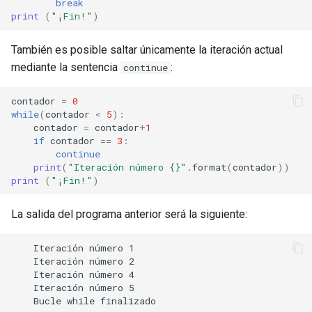
break
print
(
"¡Fin!"
)
También es posible saltar únicamente la iteración actual
mediante la sentencia
:
continue
contador
=
0
while
(
contador
<
5
):
contador
=
contador
+
1
if
contador
==
3
:
continue
print
(
"Iteración número 
{}
"
.
format
(
contador
))
print
(
"¡Fin!"
)
La salida del programa anterior será la siguiente:
    Iteración número 1

    Iteración número 2

    Iteración número 4

    Iteración número 5
